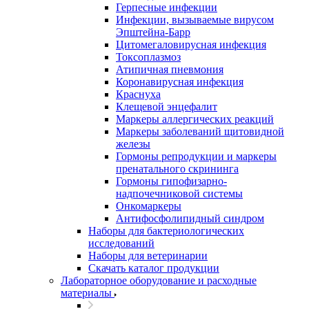
Герпесные инфекции
Инфекции, вызываемые вирусом
Эпштейна-Барр
Цитомегаловирусная инфекция
Токсоплазмоз
Атипичная пневмония
Коронавирусная инфекция
Краснуха
Клещевой энцефалит
Маркеры аллергических реакций
Маркеры заболеваний щитовидной
железы
Гормоны репродукции и маркеры
пренатального скрининга
Гормоны гипофизарно-
надпочечниковой системы
Онкомаркеры
Антифосфолипидный синдром
Наборы для бактериологических
исследований
Наборы для ветеринарии
Скачать каталог продукции
Лабораторное оборудование и расходные
материалы