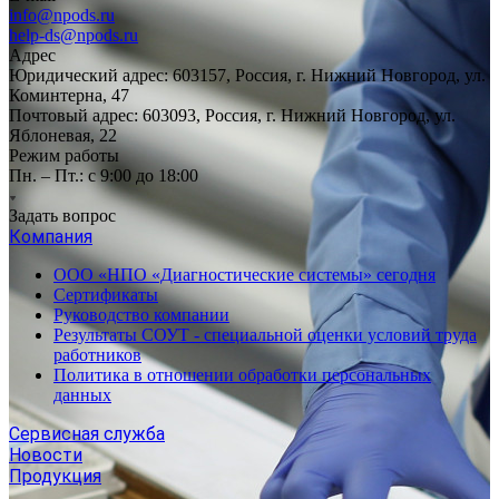
info@npods.ru
help-ds@npods.ru
Адрес
Юридический адрес: 603157, Россия, г. Нижний Новгород, ул.
Коминтерна, 47
Почтовый адрес: 603093, Россия, г. Нижний Новгород, ул.
Яблоневая, 22
Режим работы
Пн. – Пт.: с 9:00 до 18:00
Задать вопрос
Компания
ООО «НПО «Диагностические системы» сегодня
Сертификаты
Руководство компании
Результаты СОУТ - специальной оценки условий труда
работников
Политика в отношении обработки персональных
данных
Сервисная служба
Новости
Продукция