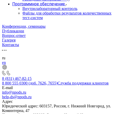
Программное обеспечение
Внутрилабораторный контроль
Файлы для обработки результатов количественных
тест-систем
Конференции, семинары
Публикации
Вопрос-ответ
Галерея
Контакты
ru
en
8 (831) 467-82-15
8 800 555 0300 (доб. 7626, 7655)
Служба поддержки клиентов
E-mail
info@npods.ru
help-ds@npods.ru
Адрес
Юридический адрес: 603157, Россия, г. Нижний Новгород, ул.
Коминтерна, 47