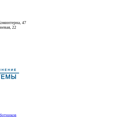
Коминтерна, 47
невая, 22
аботников