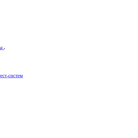
лы
ест-систем