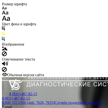
Размер шрифта
Цвет фона и шрифта
Изображения
Озвучивание текста
Обычная версия сайта
8 (831) 467-82-15
8 (831) 467-82-15
8 800 555 0300 (доб. 7626, 7655)
Служба поддержки клиентов
E-mail