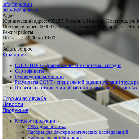
info@npods.ru
help-ds@npods.ru
Адрес
Юридический адрес: 603157, Россия, г. Нижний Новгород, ул. 
Почтовый адрес: 603093, Россия, г. Нижний Новгород, ул. Ябло
Режим работы
Пн. – Пт.: с 9:00 до 18:00
Задать вопрос
Компания
ООО «НПО «Диагностические системы» сегодня
Сертификаты
Руководство компании
Результаты СОУТ - специальной оценки условий труда р
Политика в отношении обработки персональных данных
Сервисная служба
Новости
Продукция
Каталог продукции
ИФА диагностика
Наборы для бактериологических исследований
Наборы для ветеринарии