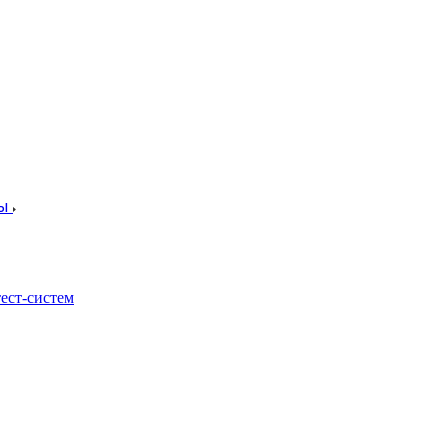
лы
ест-систем