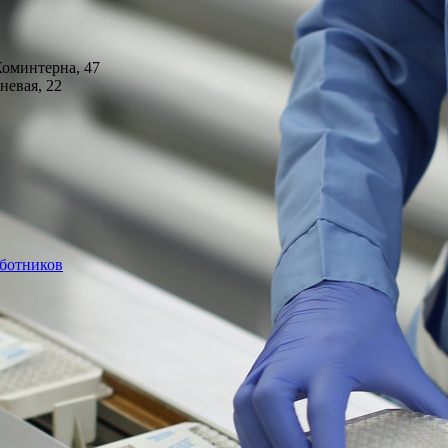
Коминтерна, 47
невая, 22
аботников