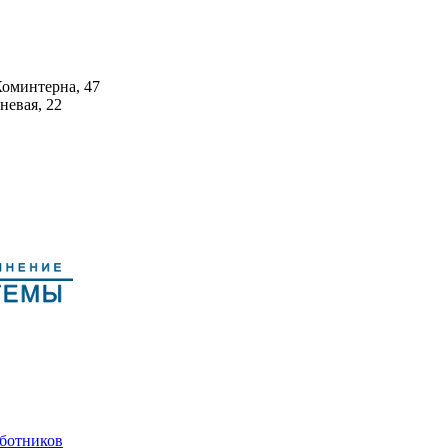
Коминтерна, 47
невая, 22
аботников