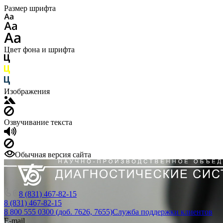
Размер шрифта
Цвет фона и шрифта
Изображения
Озвучивание текста
Обычная версия сайта
8 (831) 467-82-15
8 (831) 467-82-15
8 800 555 0300 (доб. 7626, 7655)
Служба поддержки клиентов
E-mail