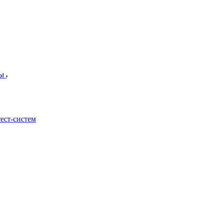
лы
ест-систем