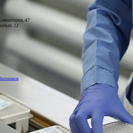
Коминтерна, 47
невая, 22
аботников