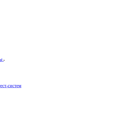
лы
ест-систем