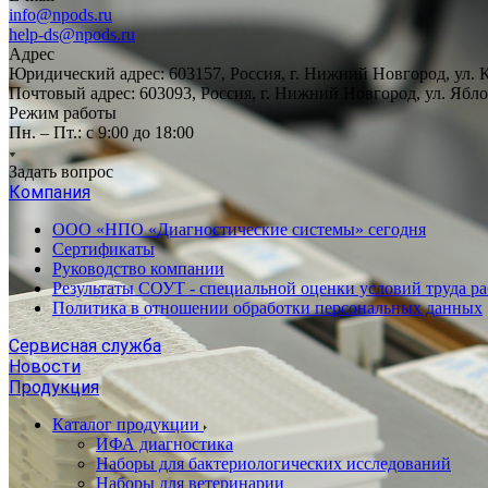
info@npods.ru
help-ds@npods.ru
Адрес
Юридический адрес: 603157, Россия, г. Нижний Новгород, ул. 
Почтовый адрес: 603093, Россия, г. Нижний Новгород, ул. Ябло
Режим работы
Пн. – Пт.: с 9:00 до 18:00
Задать вопрос
Компания
ООО «НПО «Диагностические системы» сегодня
Сертификаты
Руководство компании
Результаты СОУТ - специальной оценки условий труда р
Политика в отношении обработки персональных данных
Сервисная служба
Новости
Продукция
Каталог продукции
ИФА диагностика
Наборы для бактериологических исследований
Наборы для ветеринарии