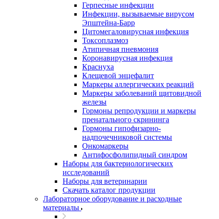
Герпесные инфекции
Инфекции, вызываемые вирусом
Эпштейна-Барр
Цитомегаловирусная инфекция
Токсоплазмоз
Атипичная пневмония
Коронавирусная инфекция
Краснуха
Клещевой энцефалит
Маркеры аллергических реакций
Маркеры заболеваний щитовидной
железы
Гормоны репродукции и маркеры
пренатального скрининга
Гормоны гипофизарно-
надпочечниковой системы
Онкомаркеры
Антифосфолипидный синдром
Наборы для бактериологических
исследований
Наборы для ветеринарии
Скачать каталог продукции
Лабораторное оборудование и расходные
материалы