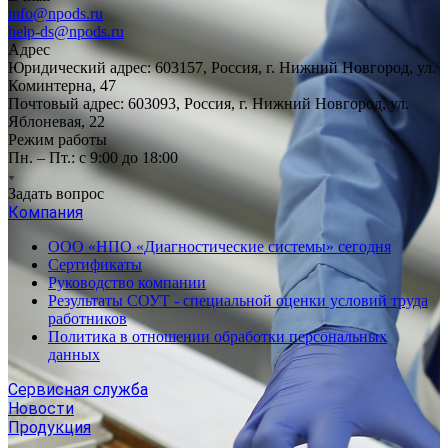
info@npods.ru
help-ds@npods.ru
Адрес
Юридический адрес: 603157, Россия, г. Нижний Новгород, ул.
Коминтерна, 47
Почтовый адрес: 603093, Россия, г. Нижний Новгород, ул.
Яблоневая, 22
Режим работы
Пн. – Пт.: с 9:00 до 18:00
Задать вопрос
Компания
ООО «НПО «Диагностические системы» сегодня
Сертификаты
Руководство компании
Результаты СОУТ - специальной оценки условий труда
работников
Политика в отношении обработки персональных
данных
Сервисная служба
Новости
Продукция