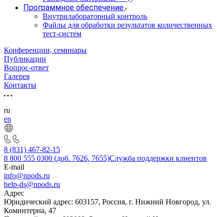
Программное обеспечение
Внутрилабораторный контроль
Файлы для обработки результатов количественных
тест-систем
Конференции, семинары
Публикации
Вопрос-ответ
Галерея
Контакты
ru
en
8 (831) 467-82-15
8 800 555 0300 (доб. 7626, 7655)
Служба поддержки клиентов
E-mail
info@npods.ru
help-ds@npods.ru
Адрес
Юридический адрес: 603157, Россия, г. Нижний Новгород, ул.
Коминтерна, 47